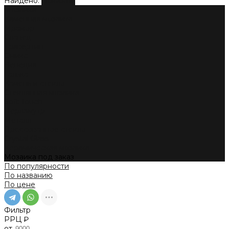
Найдено:
Показать
Мозаика
Каменная мозаика
Мрамор
Сланец
Травертин
Оникс
Венеция
Галька
Камень и стекло
Стеклянная мозаика
Soft Touch
Перламутр
Металл
Прессованное стекло
Crystal Glass
Керамическая мозаика
Мозаика под заказ
По популярности
По названию
По цене
Фильтр
РРЦ ₽
от