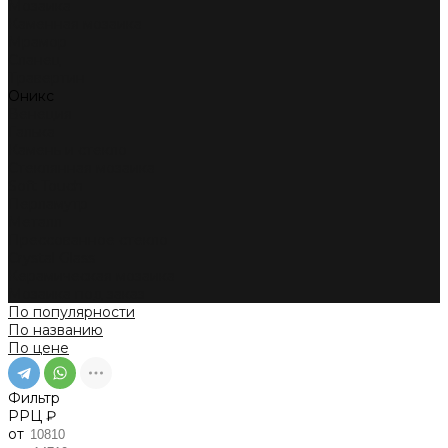
Мозаика
Каменная мозаика
Мрамор
Сланец
Травертин
Оникс
Венеция
Галька
Камень и стекло
Стеклянная мозаика
Soft Touch
Перламутр
Металл
Прессованное стекло
Crystal Glass
Керамическая мозаика
Мозаика под заказ
По популярности
По названию
По цене
Фильтр
РРЦ ₽
от