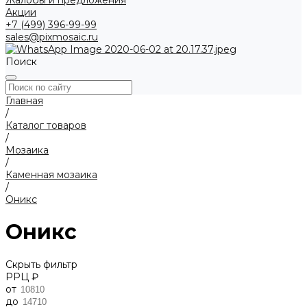
Жалобы и предложения
Акции
+7 (499) 396-99-99
sales@pixmosaic.ru
Поиск
Главная
/
Каталог товаров
/
Мозаика
/
Каменная мозаика
/
Оникс
Оникс
Скрыть фильтр
РРЦ ₽
от
до