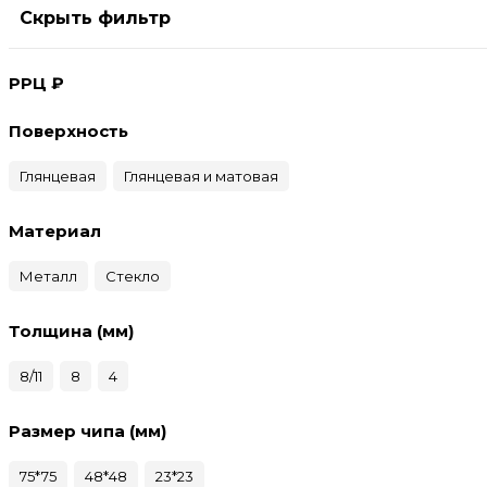
Скрыть фильтр
РРЦ ₽
Поверхность
Глянцевая
Глянцевая и матовая
Материал
Металл
Стекло
Толщина (мм)
8/11
8
4
Размер чипа (мм)
75*75
48*48
23*23