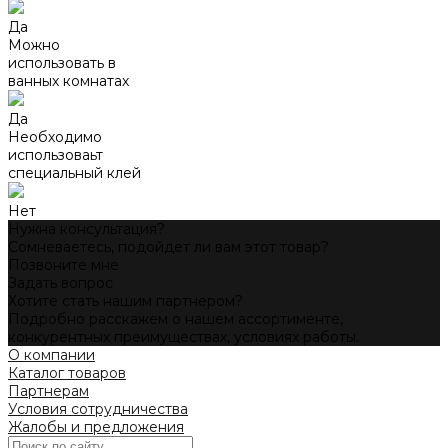
Да
Можно
использовать в
ванных комнатах
Да
Необходимо
использоваьт
специальный клей
Нет
Нужна консультация?
Сомневаетесь, подойдет ли вам этот товар?
Позвоните мне
Задать вопрос
Хотите стать нашим партнером?
Подробно расскажем о нашем ассортименте,
конкурентных преимуществах, условиях работы.
О компании
Каталог товаров
Партнерам
Условия сотрудничества
Жалобы и предложения