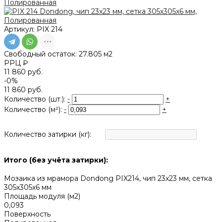
Артикул:
PIX 214
Свободный остаток:
27.805 м2
РРЦ ₽
11 860 руб.
-0%
11 860 руб.
Количество (шт.):
-
+
Количество (м²):
-
+
Количество затирки (кг):
Итого (без учёта затирки):
Мозаика из мрамора Dondong PIX214, чип 23x23 мм, сетка
305х305x6 мм
Площадь модуля (м2)
0,093
Поверхность