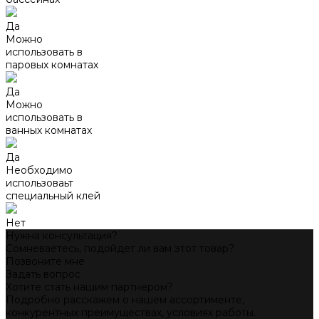
Да
Можно
использовать в
паровых комнатах
Да
Можно
использовать в
ванных комнатах
Да
Необходимо
использоваьт
специальный клей
Нет
Нужна консультация?
Сомневаетесь, подойдет ли вам этот товар?
Позвоните мне
Задать вопрос
Хотите стать нашим партнером?
Подробно расскажем о нашем ассортименте,
конкурентных преимуществах, условиях работы.