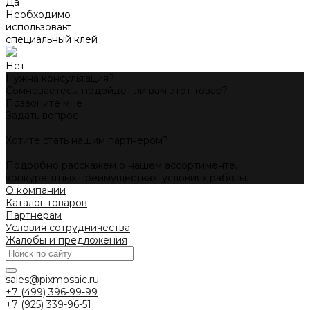
Да
Необходимо
использоваьт
специальный клей
Нет
Нужна консультация?
Сомневаетесь, подойдет ли вам этот товар?
Позвоните мне
Задать вопрос
Хотите стать нашим партнером?
Подробно расскажем о нашем ассортименте,
конкурентных преимуществах, условиях работы.
О компании
Каталог товаров
Партнерам
Условия сотрудничества
Жалобы и предложения
sales@pixmosaic.ru
+7 (499) 396-99-99
+7 (925) 339-96-51